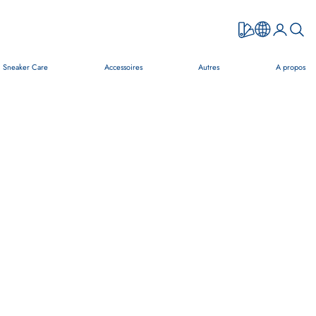
Ouvrir le co
Ouvrir 
Sneaker Care
Accessoires
Autres
A propos