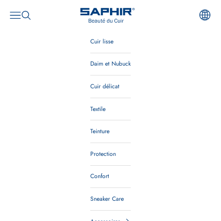
Passer au contenu
Saphir Beauté du Cuir
Ouvrir la navigation
Ouvrir la recherche
Cuir lisse
Daim et Nubuck
Cuir délicat
Textile
Teinture
Protection
Confort
Sneaker Care